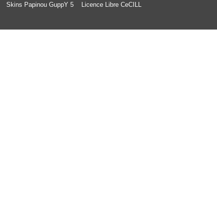
Skins Papinou GuppY 5
Licence Libre CeCILL