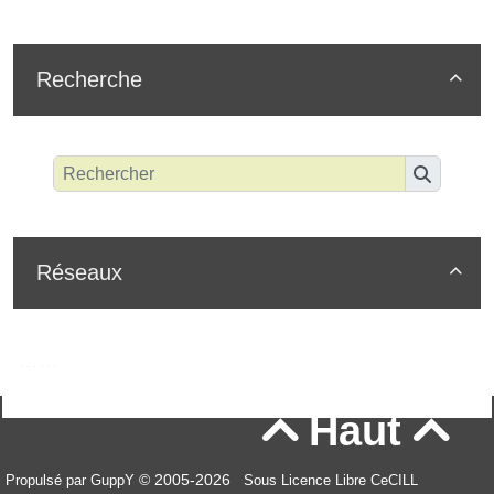
Recherche

Réseaux

Haut


© 2005-2026
Propulsé par GuppY
Sous Licence Libre CeCILL