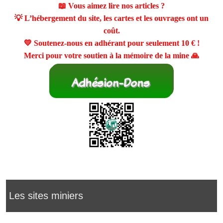
📖 Vous aimez lire nos articles ?
💡 L’hébergement du site, les cartes et les ouvrages ont un
coût.
💛 Soutenez-nous en adhérant pour seulement
10 €
!
Merci pour votre soutien à la mémoire de la mine 🙏
Les sites miniers