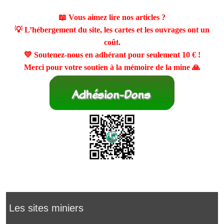
📖 Vous aimez lire nos articles ?
💡 L’hébergement du site, les cartes et les ouvrages ont un
coût.
💛 Soutenez-nous en adhérant pour seulement
10 €
!
Merci pour votre soutien à la mémoire de la mine 🙏
Les sites miniers