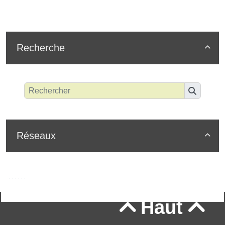
Recherche

Réseaux

Haut

