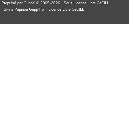
© 2005-2026
Propulsé par GuppY
Sous Licence Libre CeCILL
Skins Papinou GuppY 5
Licence Libre CeCILL