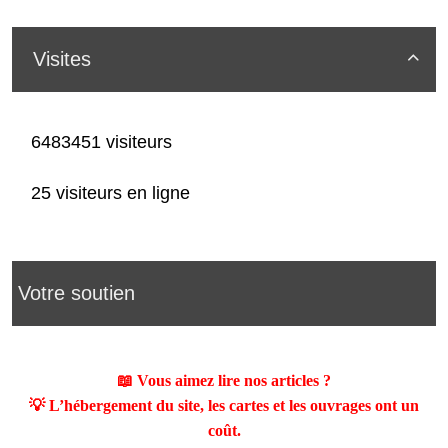
Visites

6483451 visiteurs
25 visiteurs en ligne
Votre soutien
📖 Vous aimez lire nos articles ?
💡 L’hébergement du site, les cartes et les ouvrages ont un
coût.