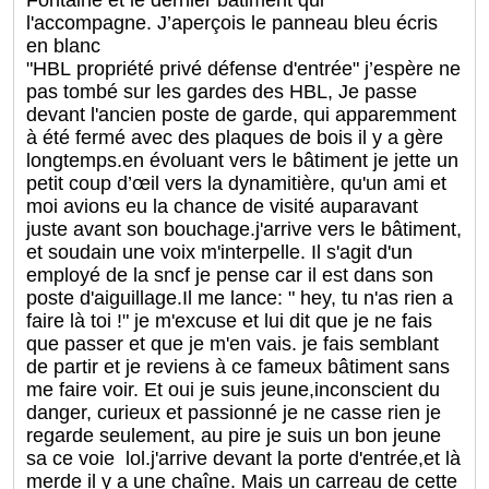
Fontaine et le dernier bâtiment qui
l'accompagne. J’aperçois le panneau bleu écris
en blanc
"HBL propriété privé défense d'entrée" j’espère ne
pas tombé sur les gardes des HBL, Je passe
devant l'ancien poste de garde, qui apparemment
à été fermé avec des plaques de bois il y a gère
longtemps.en évoluant vers le bâtiment je jette un
petit coup d’œil vers la dynamitière, qu'un ami et
moi avions eu la chance de visité auparavant
juste avant son bouchage.j'arrive vers le bâtiment,
et soudain une voix m'interpelle. Il s'agit d'un
employé de la sncf je pense car il est dans son
poste d'aiguillage.Il me lance: " hey, tu n'as rien a
faire là toi !" je m'excuse et lui dit que je ne fais
que passer et que je m'en vais. je fais semblant
de partir et je reviens à ce fameux bâtiment sans
me faire voir. Et oui je suis jeune,inconscient du
danger, curieux et passionné je ne casse rien je
regarde seulement, au pire je suis un bon jeune
sa ce voie lol.j'arrive devant la porte d'entrée,et là
merde il y a une chaîne. Mais un carreau de cette