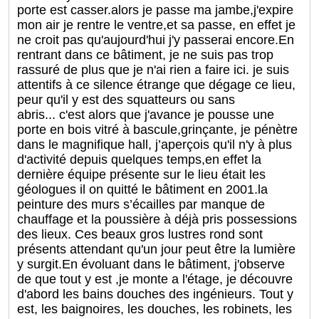
porte est casser.alors je passe ma jambe,j'expire
mon air je rentre le ventre,et sa passe, en effet je
ne croit pas qu'aujourd'hui j'y passerai encore.En
rentrant dans ce bâtiment, je ne suis pas trop
rassuré de plus que je n'ai rien a faire ici. je suis
attentifs à ce silence étrange que dégage ce lieu,
peur qu'il y est des squatteurs ou sans
abris... c'est alors que j'avance je pousse une
porte en bois vitré à bascule,grinçante, je pénètre
dans le magnifique hall, j’aperçois qu'il n'y à plus
d'activité depuis quelques temps,en effet la
dernière équipe présente sur le lieu était les
géologues il on quitté le bâtiment en 2001.la
peinture des murs s’écailles par manque de
chauffage et la poussière à déjà pris possessions
des lieux. Ces beaux gros lustres rond sont
présents attendant qu'un jour peut être la lumière
y surgit.En évoluant dans le bâtiment, j'observe
de que tout y est ,je monte a l'étage, je découvre
d'abord les bains douches des ingénieurs. Tout y
est, les baignoires, les douches, les robinets, les