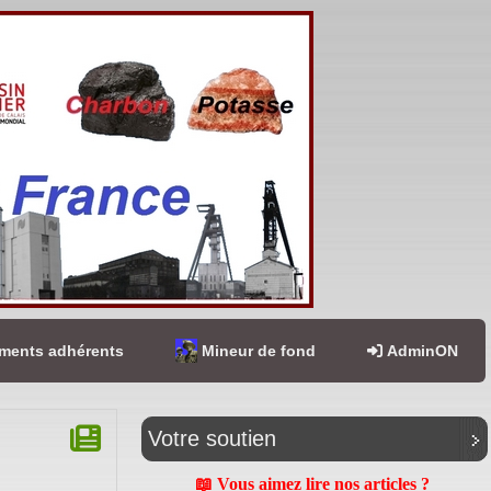
ents adhérents
Mineur de fond
AdminON
Votre soutien
📖 Vous aimez lire nos articles ?