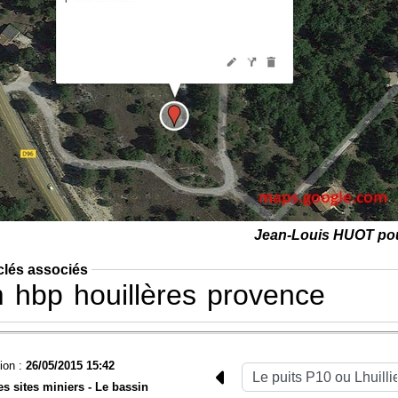
Jean-Louis HUOT po
clés associés
m
hbp
houillères
provence
ion :
26/05/2015 15:42
es sites miniers -
Le bassin