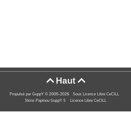
Haut


© 2005-2026
Propulsé par GuppY
Sous Licence Libre CeCILL
Skins Papinou GuppY 5
Licence Libre CeCILL