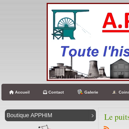
Accueil
Contact
Galerie
Coins
Le puit
Boutique APPHIM