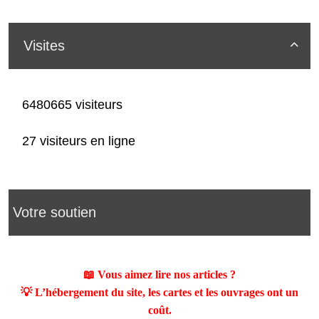
Visites

6480665 visiteurs
27 visiteurs en ligne
Votre soutien
📖 Vous aimez lire nos articles ?
💡 L’hébergement du site, les cartes et les ouvrages ont un
coût.