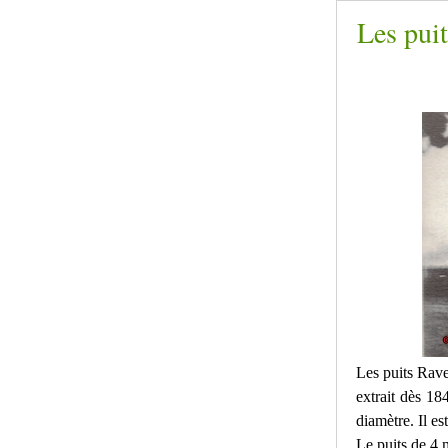
Les puit
Les puits Rave
extrait dès 18
diamètre. Il es
Le puits de 4 