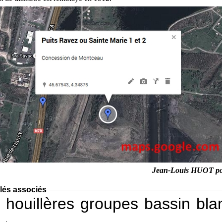
Jean-Louis HUOT p
lés associés
houillères
groupes
bassin
bla