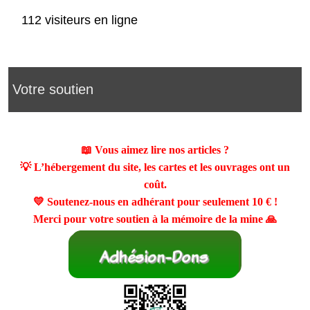
112 visiteurs en ligne
Votre soutien
📖 Vous aimez lire nos articles ?
💡 L’hébergement du site, les cartes et les ouvrages ont un
coût.
💛 Soutenez-nous en adhérant pour seulement
10 €
!
Merci pour votre soutien à la mémoire de la mine 🙏