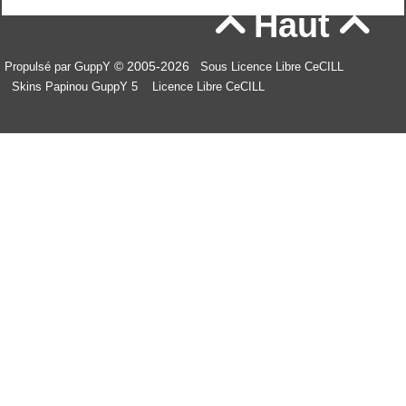
Haut


© 2005-2026
Propulsé par GuppY
Sous Licence Libre CeCILL
Skins Papinou GuppY 5
Licence Libre CeCILL