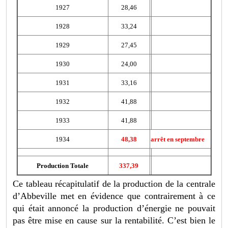
1927
28,46
1928
33,24
1929
27,45
1930
24,00
1931
33,16
1932
41,88
1933
41,88
1934
48,38
arrêt en septembre
Production Totale
337,39
Ce tableau récapitulatif de la production de la centrale
d’Abbeville met en évidence que contrairement à ce
qui était annoncé la production d’énergie ne pouvait
pas être mise en cause sur la rentabilité. C’est bien le