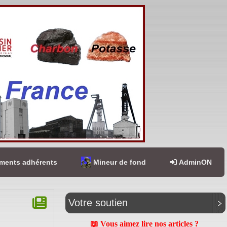
ents adhérents
Mineur de fond
AdminON
Votre soutien
📖 Vous aimez lire nos articles ?