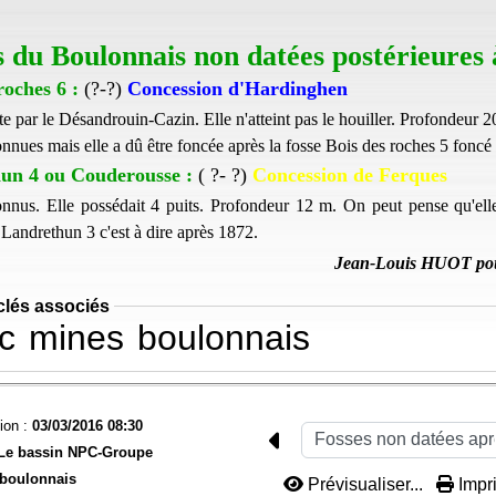
s du Boulonnais non datées postérieures 
roches 6 :
(?-?)
Concession d'Hardinghen
te par le Désandrouin-Cazin. Elle n'atteint pas le houiller. Profondeur 
onnues mais elle a dû être foncée après la fosse Bois des roches 5 foncé
un 4 ou Couderousse :
( ?- ?)
Concession de Ferques
onnus. Elle possédait 4 puits. Profondeur 12 m. On peut pense qu'ell
 Landrethun 3 c'est à dire après 1872.
Jean-Louis HUOT po
clés associés
c
mines
boulonnais
ion :
03/03/2016 08:30
Le bassin NPC-
Groupe
 boulonnais
Prévisualiser...
Impri