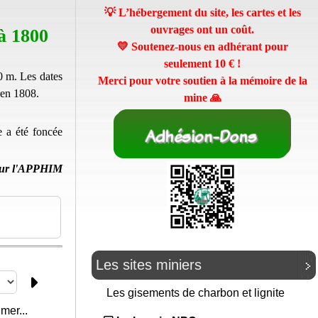
💡 L’hébergement du site, les cartes et les
ouvrages ont un coût.
à 1800
💛 Soutenez-nous en adhérant pour
seulement
10 €
!
20 m. Les dates
Merci pour votre soutien à la mémoire de la
 en 1808.
mine 🙏
e a été foncée
ur l'APPHIM
Les sites miniers
Les gisements de charbon et lignite
mer...