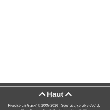
Haut


© 2005-2026
Propulsé par GuppY
Sous Licence Libre CeCILL