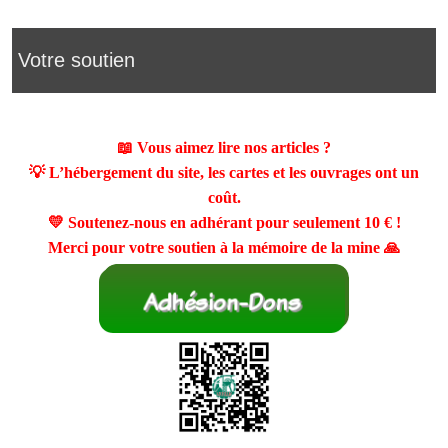
Votre soutien
📖 Vous aimez lire nos articles ?
💡 L’hébergement du site, les cartes et les ouvrages ont un
coût.
💛 Soutenez-nous en adhérant pour seulement
10 €
!
Merci pour votre soutien à la mémoire de la mine 🙏