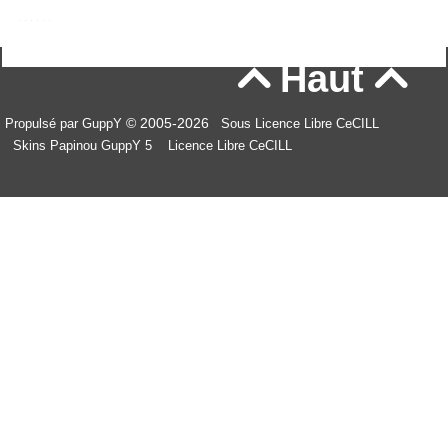
Haut


© 2005-2026
Propulsé par GuppY
Sous Licence Libre CeCILL
Skins Papinou GuppY 5
Licence Libre CeCILL