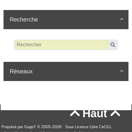
Recherche

Réseaux

Haut


© 2005-2026
Propulsé par GuppY
Sous Licence Libre CeCILL