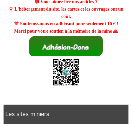
📖 Vous aimez lire nos articles ?
💡 L’hébergement du site, les cartes et les ouvrages ont un
coût.
💛 Soutenez-nous en adhérant pour seulement
10 €
!
Merci pour votre soutien à la mémoire de la mine 🙏
Les sites miniers