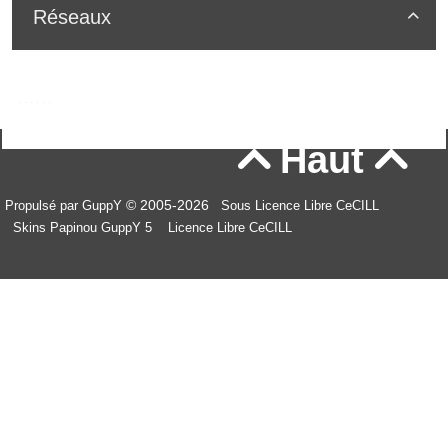
Réseaux

Haut


© 2005-2026
Propulsé par GuppY
Sous Licence Libre CeCILL
Skins Papinou GuppY 5
Licence Libre CeCILL