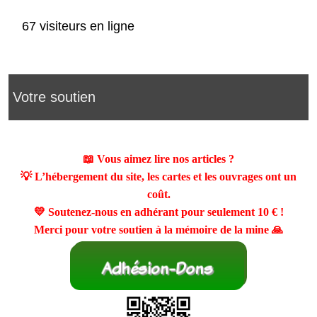
67 visiteurs en ligne
Votre soutien
📖 Vous aimez lire nos articles ?
💡 L’hébergement du site, les cartes et les ouvrages ont un
coût.
💛 Soutenez-nous en adhérant pour seulement
10 €
!
Merci pour votre soutien à la mémoire de la mine 🙏