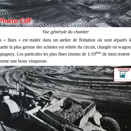
Vue générale du chantier
 « fines » est traitée dans un atelier de flottation où sont séparés l
rtie la plus grenue des schistes est retirée du circuit, chargée en wagon
ème
apugnoy. Les particules les plus fines (moins de 1/10
de mm) restent 
 forme une boue visqueuse.