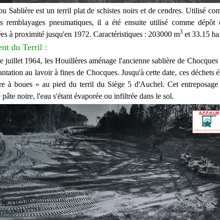
ou Sablière est un terril plat de schistes noirs et de cendres. Utilisé 
es remblayages pneumatiques, il a été ensuite utilisé comme dépôt 
3
es à proximité jusqu'en 1972. Caractéristiques : 203000 m
et 33.15 ha
t du Terril :
e juillet 1964, les Houillères aménage l'ancienne sablière de Chocques 
ntation au lavoir à fines de Chocques. Jusqu'à cette date, ces déchets 
e à boues » au pied du terril du Siège 5 d'Auchel. Cet entreposage
 pâte noire, l'eau s'étant évaporée ou infiltrée dans le sol.