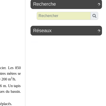
Recherche

Réseaux

cier. Les 850
tres mètres se
3
de 200 m
/h.
 6 m. Un tapis
oues du bassin.
éplacés.