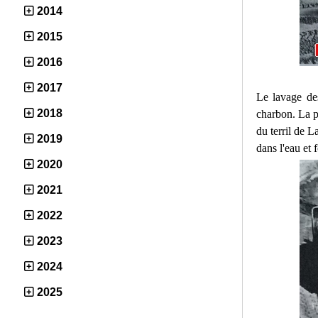
2014
2015
2016
2017
Le lavage des
2018
charbon. La pa
du terril de L
2019
dans l'eau et
2020
2021
2022
2023
2024
2025