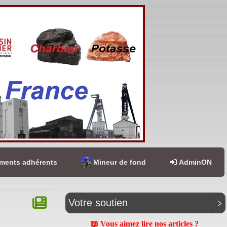
ents adhérents
Mineur de fond
AdminON
Votre soutien
📖 Vous aimez lire nos articles ?