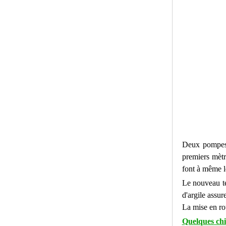
Deux pompes 
premiers mètr
font à même l
Le nouveau te
d'argile assur
La mise en rou
Quelques chi