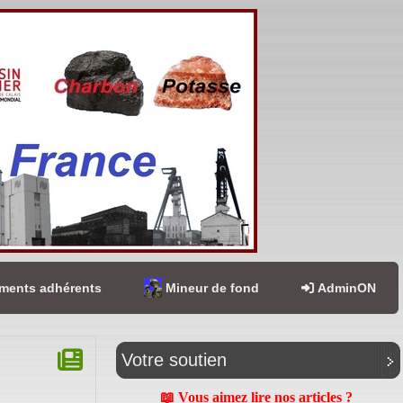
ents adhérents
Mineur de fond
AdminON
Votre soutien
📖 Vous aimez lire nos articles ?