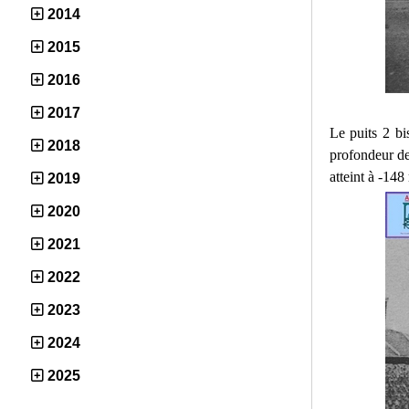
2014
2015
2016
2017
Le puits 2 b
2018
profondeur de 
atteint à -14
2019
2020
2021
2022
2023
2024
2025