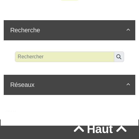
Recherche

Réseaux

Haut

