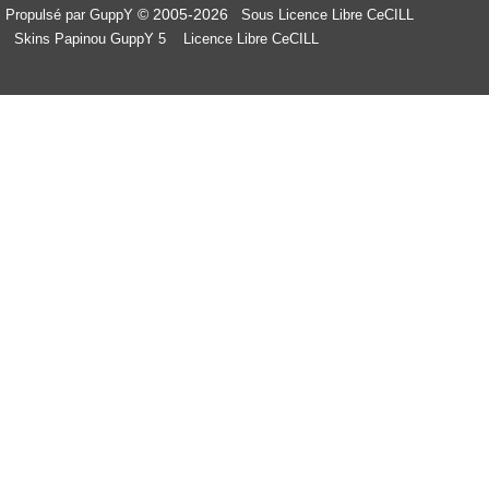
© 2005-2026
Propulsé par GuppY
Sous Licence Libre CeCILL
Skins Papinou GuppY 5
Licence Libre CeCILL