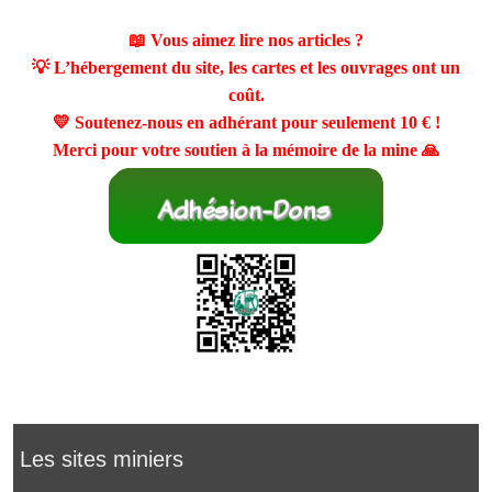
📖 Vous aimez lire nos articles ?
💡 L’hébergement du site, les cartes et les ouvrages ont un
coût.
💛 Soutenez-nous en adhérant pour seulement
10 €
!
Merci pour votre soutien à la mémoire de la mine 🙏
Les sites miniers