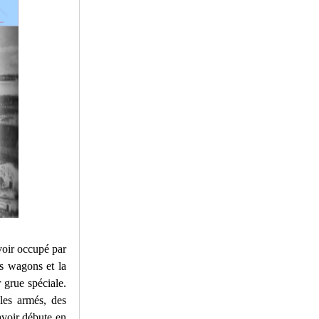
voir occupé par
es wagons et la
 grue spéciale.
les armés, des
avoir débute en