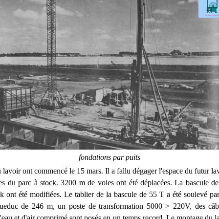
fondations par puits
 lavoir ont commencé le 15 mars. Il a fallu dégager l'espace du futur la
ées du parc à stock. 3200 m de voies ont été déplacées. La bascule d
ck ont été modifiées. Le tablier de la bascule de 55 T a été soulevé par
educ de 246 m, un poste de transformation 5000 > 220V, des câb
d'eau et d'air comprimé sont posés en un temps record. Le montage du l