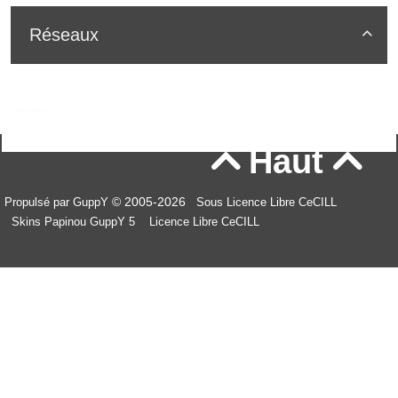
Réseaux

Haut


© 2005-2026
Propulsé par GuppY
Sous Licence Libre CeCILL
Skins Papinou GuppY 5
Licence Libre CeCILL