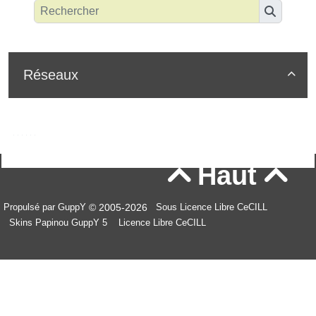
Réseaux

Haut


© 2005-2026
Propulsé par GuppY
Sous Licence Libre CeCILL
Skins Papinou GuppY 5
Licence Libre CeCILL