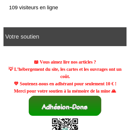
109 visiteurs en ligne
Votre soutien
📖 Vous aimez lire nos articles ?
💡 L’hébergement du site, les cartes et les ouvrages ont un
coût.
💛 Soutenez-nous en adhérant pour seulement
10 €
!
Merci pour votre soutien à la mémoire de la mine 🙏