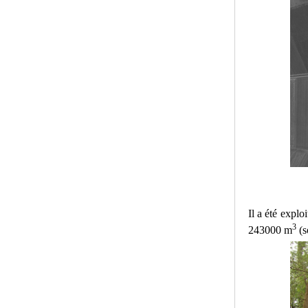
Il a été explo
3
243000 m
(so