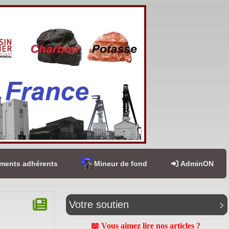
ents adhérents
Mineur de fond
AdminON
Votre soutien
📖 Vous aimez lire nos articles ?