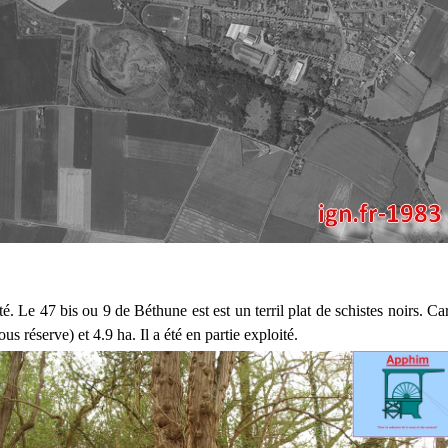
ité. Le 47 bis ou 9 de Béthune est est un terril plat de schistes noirs. Car
us réserve) et 4.9 ha. Il a été en partie exploité.