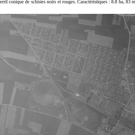
erril conique de schistes noirs et rouges. Caractéristiques : 8.8 ha, 83 