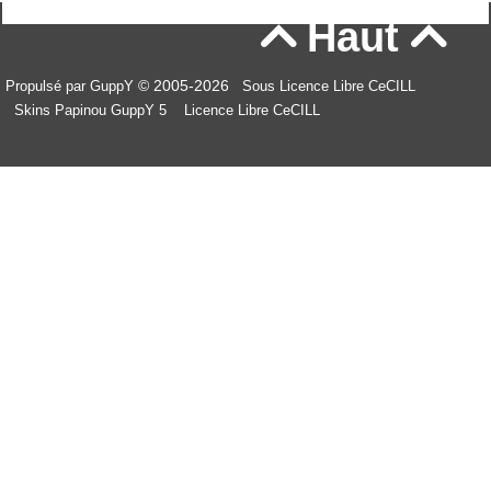
Haut


© 2005-2026
Propulsé par GuppY
Sous Licence Libre CeCILL
Skins Papinou GuppY 5
Licence Libre CeCILL