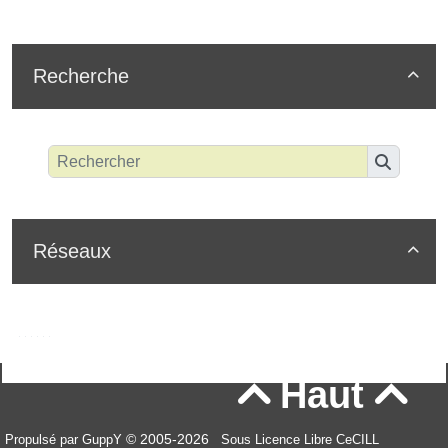
Recherche

Réseaux

Haut


© 2005-2026
Propulsé par GuppY
Sous Licence Libre CeCILL