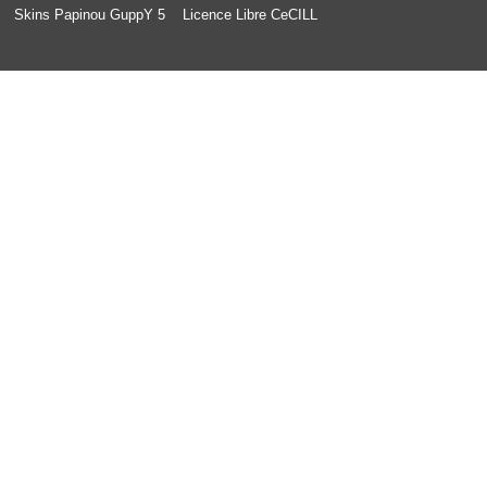
Skins Papinou GuppY 5
Licence Libre CeCILL