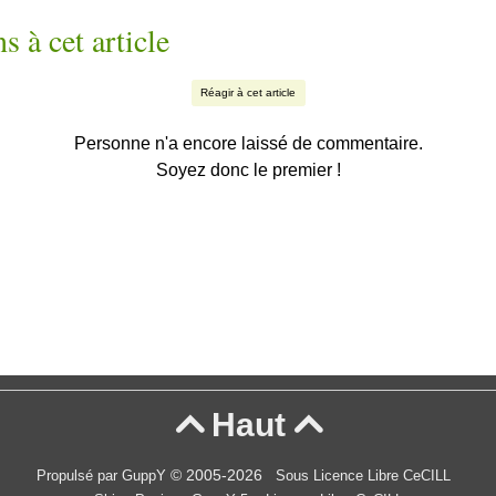
s à cet article
Réagir à cet article
Personne n'a encore laissé de commentaire.
Soyez donc le premier !
Haut


© 2005-2026
Propulsé par GuppY
Sous Licence Libre CeCILL