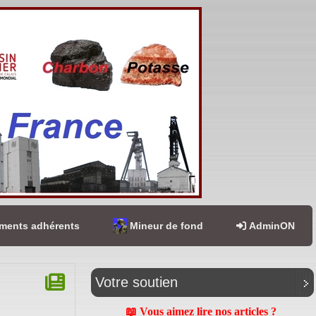
ents adhérents
Mineur de fond
AdminON
Votre soutien
📖 Vous aimez lire nos articles ?