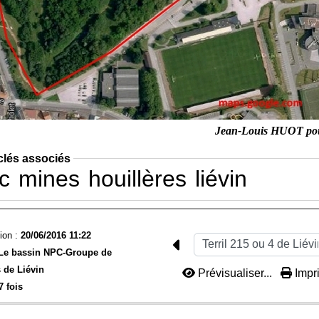
Jean-Louis HUOT po
clés associés
c
mines
houillères
liévin
ion :
20/06/2016 11:22
Le bassin NPC-
Groupe de
 de Liévin
Prévisualiser...
Impri
7 fois