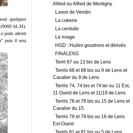
Alfred ou Alfred de Montigny
Lavoir de Vendin
posé quelques
La cokerie
e (9000 hL/H).
La centrale
e puits atteint
Le rivage
" puis il sera
HGD : Huiles goudrons et dérivés
FINALENS
Terril 67 ou 13 bis de Lens
Terrils 68 et 68 bis ou 9 de Lens et
Cavalier du 9 de Lens
Terrils 74, 74 bis et 74 ter ou 11 Est,
11 Ouest de Lens et 11/19 de Lens
Terrils 78 et 78 bis ou 15 de Lens et
Cavalier du 15
Terrils 79 et 79 bis ou 16 de Lens
Est-Ouest
Terrils 81 et 81 bis ou 5 de Lens