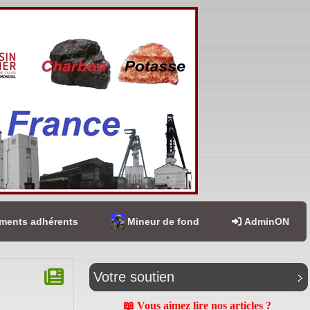
ents adhérents
Mineur de fond
AdminON
Votre soutien
📖 Vous aimez lire nos articles ?