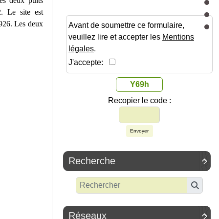
es deux puits
2. Le site est
1926. Les deux
Avant de soumettre ce formulaire,
veuillez lire et accepter les
Mentions
légales
.
J'accepte:
Y69h
Recopier le code :
Envoyer
Recherche

Réseaux
