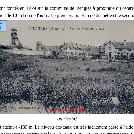
ont foncés en 1879 sur la commune de Wingles à proximité du centre v
nts de 10 m l'un de l'autre. Le premier aura 4 m de diamètre et le secon
années 30
t atteint à -136 m. Le niveau des eaux est très facilement passé à l'ai