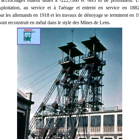
 accrochages étaient situés à -222,-360 et -493 m de profondeur. L
xploitation, au service et à l'aérage et entrent en service en 188
 les allemands en 1918 et les travaux de dénoyage se terminent en 
ont reconstruit en métal dans le style des Mines de Lens.