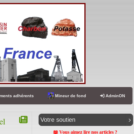
ents adhérents
Mineur de fond
AdminON
el
Votre soutien
📖 Vous aimez lire nos articles ?