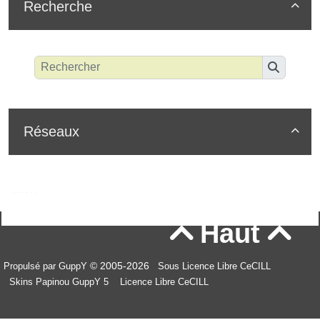
Recherche

Réseaux

Haut


© 2005-2026
Propulsé par GuppY
Sous Licence Libre CeCILL
Skins Papinou GuppY 5
Licence Libre CeCILL