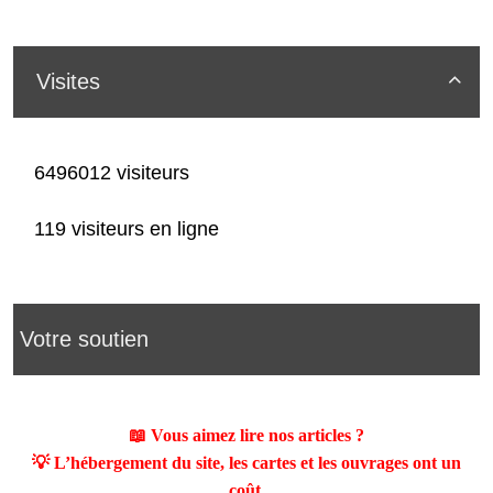
Visites

6496012 visiteurs
119 visiteurs en ligne
Votre soutien
📖 Vous aimez lire nos articles ?
💡 L’hébergement du site, les cartes et les ouvrages ont un
coût.