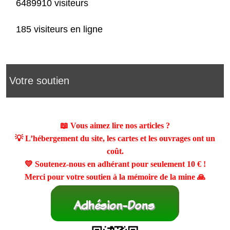
6489910 visiteurs
185 visiteurs en ligne
Votre soutien
📖 Vous aimez lire nos articles ?
💡 L’hébergement du site, les cartes et les ouvrages ont un
coût.
💛 Soutenez-nous en adhérant pour seulement
10 €
!
Merci pour votre soutien à la mémoire de la mine 🙏