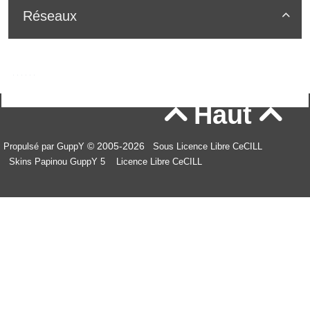
Réseaux

Haut


© 2005-2026
Propulsé par GuppY
Sous Licence Libre CeCILL
Skins Papinou GuppY 5
Licence Libre CeCILL