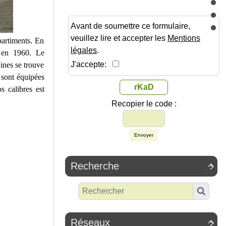
Avant de soumettre ce formulaire,
veuillez lire et accepter les
Mentions
artiments. En
légales
.
5 en 1960. Le
J'accepte:
ines se trouve
 sont équipées
rKaD
s calibres est
Recopier le code :
Envoyer
Recherche

Réseaux
