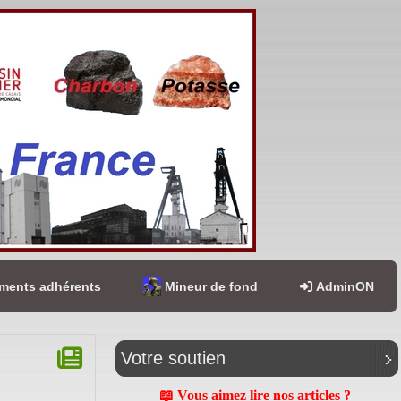
ents adhérents
Mineur de fond
AdminON
Votre soutien
📖 Vous aimez lire nos articles ?