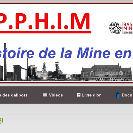
 des galibots
Vidéos
Livre d'or
Docum
9