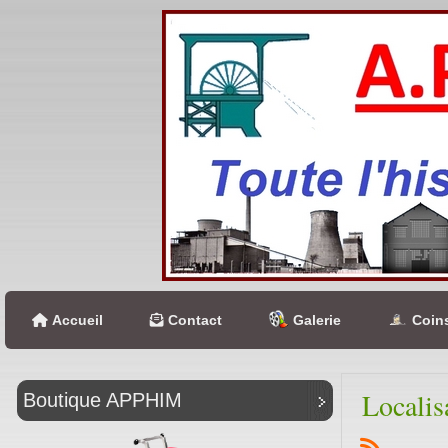
Accueil
Contact
Galerie
Coins
Localis
Boutique APPHIM