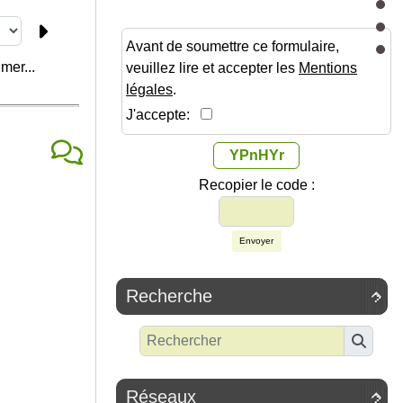
Avant de soumettre ce formulaire,
mer...
veuillez lire et accepter les
Mentions
légales
.
J'accepte:
YPnHYr
Recopier le code :
Envoyer
Recherche

Réseaux
