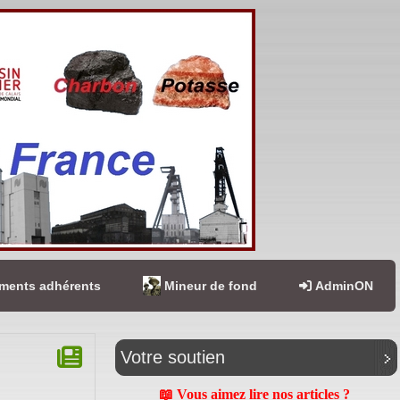
ents adhérents
Mineur de fond
AdminON
Votre soutien
📖 Vous aimez lire nos articles ?