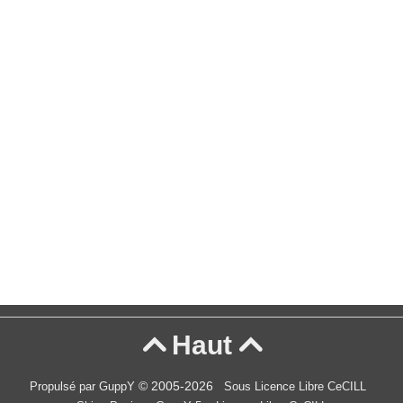
Haut


© 2005-2026
Propulsé par GuppY
Sous Licence Libre CeCILL