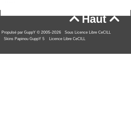
Haut


© 2005-2026
Propulsé par GuppY
Sous Licence Libre CeCILL
Skins Papinou GuppY 5
Licence Libre CeCILL