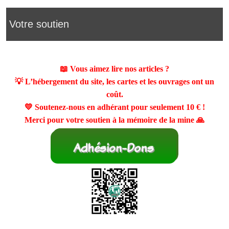
Votre soutien
📖 Vous aimez lire nos articles ?
💡 L’hébergement du site, les cartes et les ouvrages ont un
coût.
💛 Soutenez-nous en adhérant pour seulement
10 €
!
Merci pour votre soutien à la mémoire de la mine 🙏