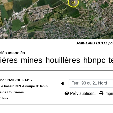
Jean-Louis HUOT po
clés associés
ières
mines
houillères
hbnpc
t
ion :
26/08/2016 14:17
Le bassin NPC-
Groupe d'Hénin
s de Courrières
Prévisualiser...
Impri
3 fois