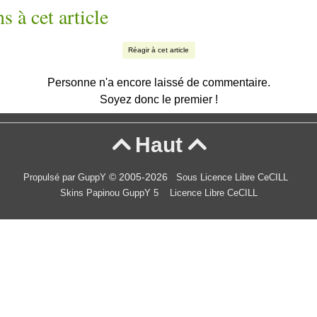
s à cet article
Réagir à cet article
Personne n'a encore laissé de commentaire.
Soyez donc le premier !
Haut


© 2005-2026
Propulsé par GuppY
Sous Licence Libre CeCILL
Skins Papinou GuppY 5
Licence Libre CeCILL