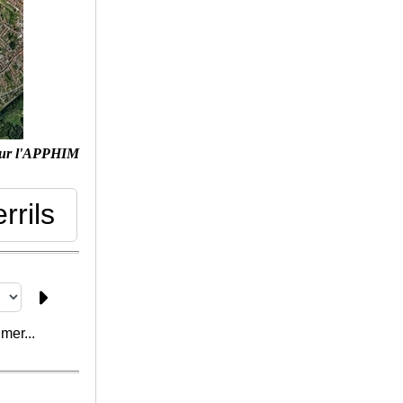
ur l'APPHIM
errils
mer...