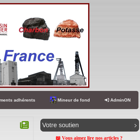
ents adhérents
Mineur de fond
AdminON
Votre soutien
📖 Vous aimez lire nos articles ?