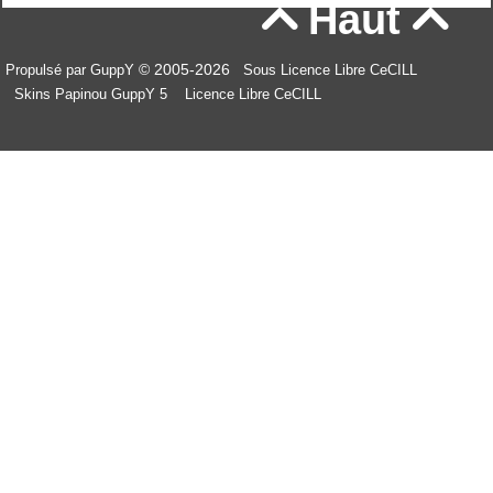
Haut


© 2005-2026
Propulsé par GuppY
Sous Licence Libre CeCILL
Skins Papinou GuppY 5
Licence Libre CeCILL