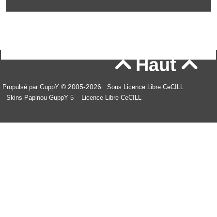
Haut


© 2005-2026
Propulsé par GuppY
Sous Licence Libre CeCILL
Skins Papinou GuppY 5
Licence Libre CeCILL