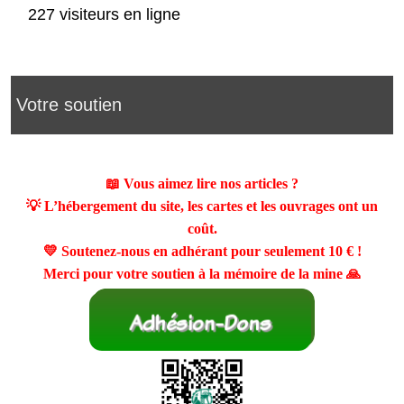
227 visiteurs en ligne
Votre soutien
📖 Vous aimez lire nos articles ?
💡 L’hébergement du site, les cartes et les ouvrages ont un
coût.
💛 Soutenez-nous en adhérant pour seulement
10 €
!
Merci pour votre soutien à la mémoire de la mine 🙏