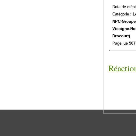
Date de créat
Catégorie :
L
NPC-
Groupe 
Vicoigne-No
Drocourt)
Page lue
507
Réaction