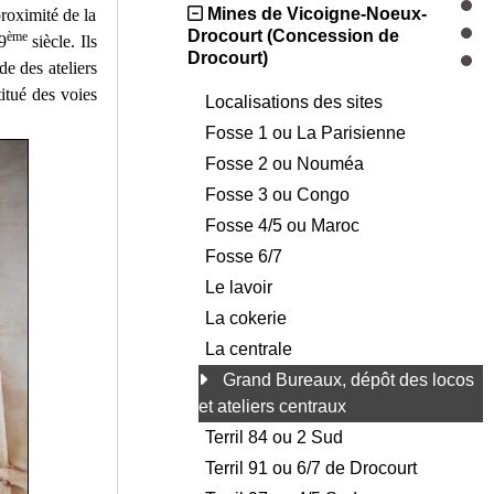
Mines de Vicoigne-Noeux-
roximité de la
Drocourt (Concession de
ème
9
siècle. Ils
Drocourt)
e des ateliers
titué des voies
Localisations des sites
Fosse 1 ou La Parisienne
Fosse 2 ou Nouméa
Fosse 3 ou Congo
Fosse 4/5 ou Maroc
Fosse 6/7
Le lavoir
La cokerie
La centrale
Grand Bureaux, dépôt des locos
et ateliers centraux
Terril 84 ou 2 Sud
Terril 91 ou 6/7 de Drocourt