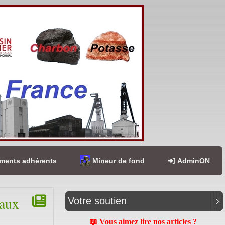
ents adhérents
Mineur de fond
AdminON
raux
Votre soutien
📖 Vous aimez lire nos articles ?