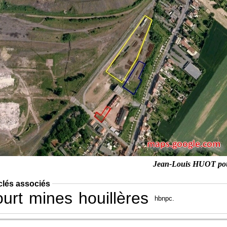
Jean-Louis HUOT po
clés associés
urt
mines
houillères
hbnpc.