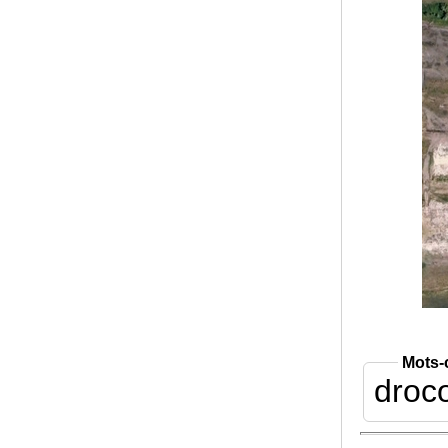
Mots-
droco