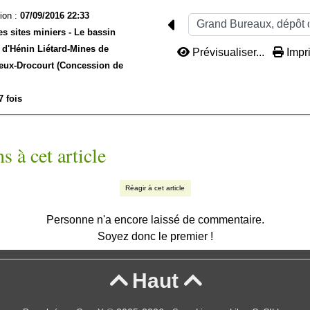
ion :
07/09/2016 22:33
es sites miniers -
Le bassin
d'Hénin Liétard-
Mines de
Prévisualiser...
Impri
eux-Drocourt (Concession de
7 fois
s à cet article
Réagir à cet article
Personne n'a encore laissé de commentaire.
Soyez donc le premier !
Haut

