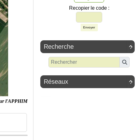
Recopier le code :
Envoyer
Recherche

Réseaux

ur l'APPHIM