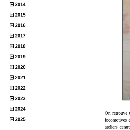
2014
2015
2016
2017
2018
2019
2020
2021
2022
2023
2024
On retrouve t
2025
locomotives 
ateliers cent