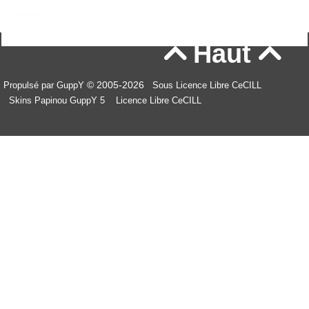
Haut


© 2005-2026
Propulsé par GuppY
Sous Licence Libre CeCILL
Skins Papinou GuppY 5
Licence Libre CeCILL