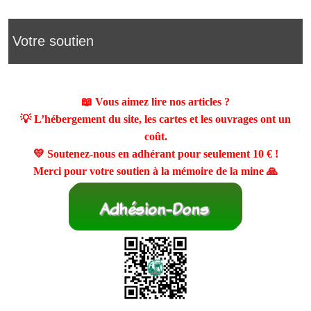
Votre soutien
📖 Vous aimez lire nos articles ?
💡 L’hébergement du site, les cartes et les ouvrages ont un
coût.
💛 Soutenez-nous en adhérant pour seulement
10 €
!
Merci pour votre soutien à la mémoire de la mine 🙏