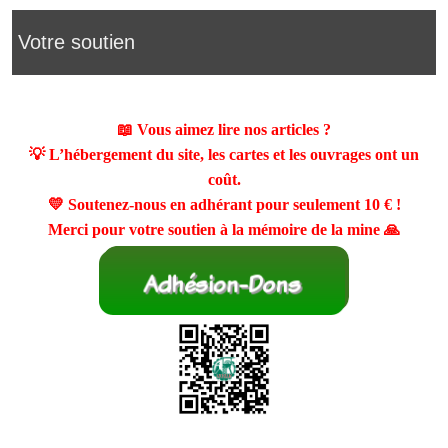
Votre soutien
📖 Vous aimez lire nos articles ?
💡 L’hébergement du site, les cartes et les ouvrages ont un
coût.
💛 Soutenez-nous en adhérant pour seulement
10 €
!
Merci pour votre soutien à la mémoire de la mine 🙏