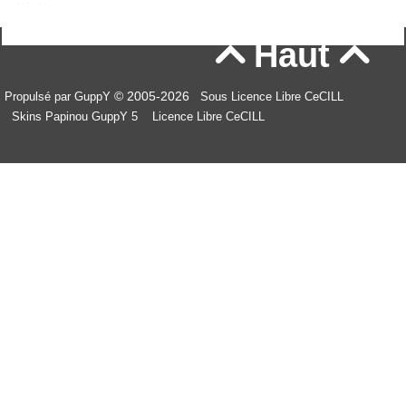
Haut


© 2005-2026
Propulsé par GuppY
Sous Licence Libre CeCILL
Skins Papinou GuppY 5
Licence Libre CeCILL