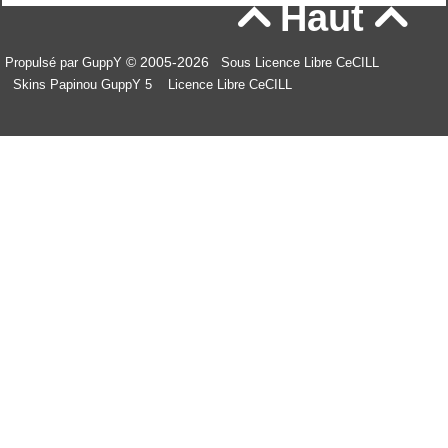
Haut


© 2005-2026
Propulsé par GuppY
Sous Licence Libre CeCILL
Skins Papinou GuppY 5
Licence Libre CeCILL