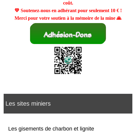
coût.
💛 Soutenez-nous en adhérant pour seulement
10 €
!
Merci pour votre soutien à la mémoire de la mine 🙏
Les sites miniers
Les gisements de charbon et lignite