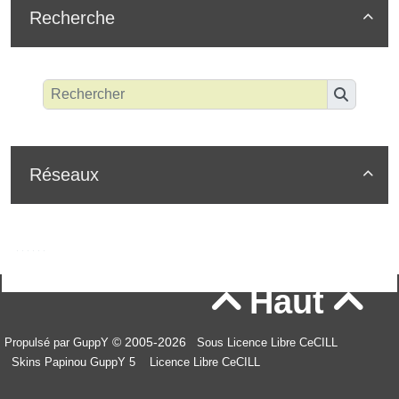
Recherche

Réseaux

Haut


© 2005-2026
Propulsé par GuppY
Sous Licence Libre CeCILL
Skins Papinou GuppY 5
Licence Libre CeCILL