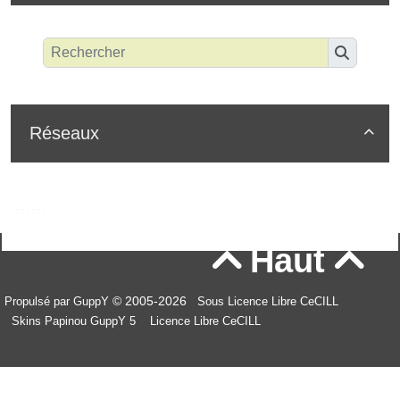
Réseaux

Haut


© 2005-2026
Propulsé par GuppY
Sous Licence Libre CeCILL
Skins Papinou GuppY 5
Licence Libre CeCILL