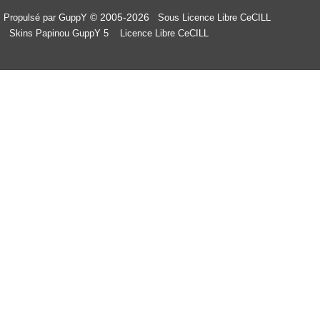
© 2005-2026
Propulsé par GuppY
Sous Licence Libre CeCILL
Skins Papinou GuppY 5
Licence Libre CeCILL