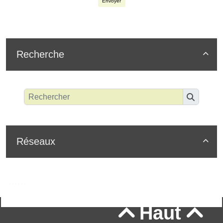
Envoyer
Recherche

Réseaux

Haut

