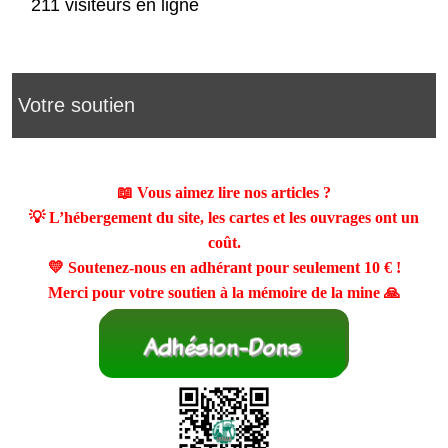
211 visiteurs en ligne
Votre soutien
📖 Vous aimez lire nos articles ?
💡 L’hébergement du site, les cartes et les ouvrages ont un
coût.
💛 Soutenez-nous en adhérant pour seulement
10 €
!
Merci pour votre soutien à la mémoire de la mine 🙏