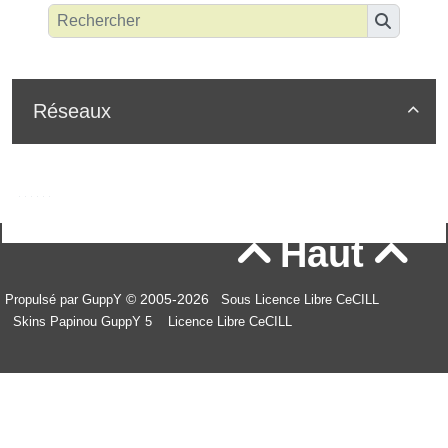
Réseaux

Haut


© 2005-2026
Propulsé par GuppY
Sous Licence Libre CeCILL
Skins Papinou GuppY 5
Licence Libre CeCILL