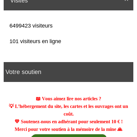
Visites
6499423 visiteurs
101 visiteurs en ligne
Votre soutien
📖 Vous aimez lire nos articles ?
💡 L’hébergement du site, les cartes et les ouvrages ont un
coût.
💛 Soutenez-nous en adhérant pour seulement
10 €
!
Merci pour votre soutien à la mémoire de la mine 🙏