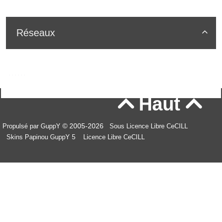
Réseaux

Haut


© 2005-2026
Propulsé par GuppY
Sous Licence Libre CeCILL
Skins Papinou GuppY 5
Licence Libre CeCILL