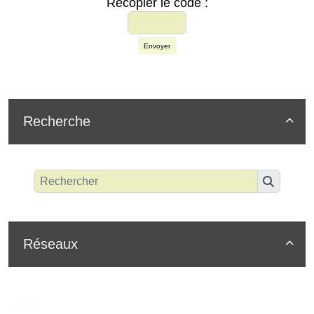
Recopier le code :
Envoyer
Recherche

Réseaux
