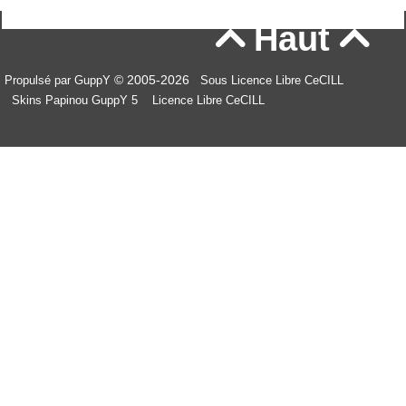
Haut


© 2005-2026
Propulsé par GuppY
Sous Licence Libre CeCILL
Skins Papinou GuppY 5
Licence Libre CeCILL