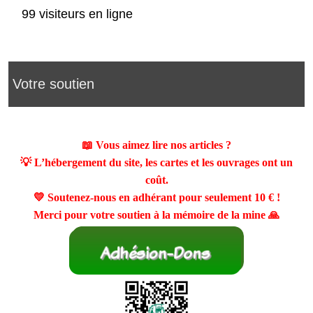
99 visiteurs en ligne
Votre soutien
📖 Vous aimez lire nos articles ?
💡 L’hébergement du site, les cartes et les ouvrages ont un
coût.
💛 Soutenez-nous en adhérant pour seulement
10 €
!
Merci pour votre soutien à la mémoire de la mine 🙏