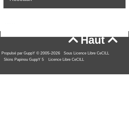
Haut


© 2005-2026
Propulsé par GuppY
Sous Licence Libre CeCILL
Skins Papinou GuppY 5
Licence Libre CeCILL