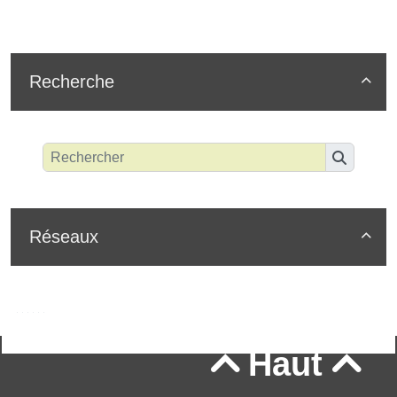
Recherche

Réseaux

Haut

