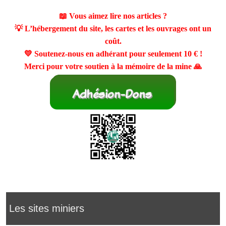
📖 Vous aimez lire nos articles ?
💡 L’hébergement du site, les cartes et les ouvrages ont un
coût.
💛 Soutenez-nous en adhérant pour seulement
10 €
!
Merci pour votre soutien à la mémoire de la mine 🙏
Les sites miniers