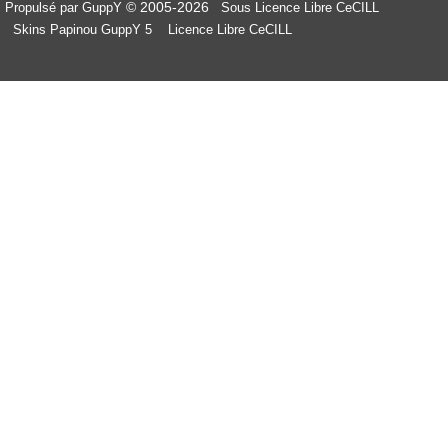
© 2005-2026
Propulsé par GuppY
Sous Licence Libre CeCILL
Skins Papinou GuppY 5
Licence Libre CeCILL