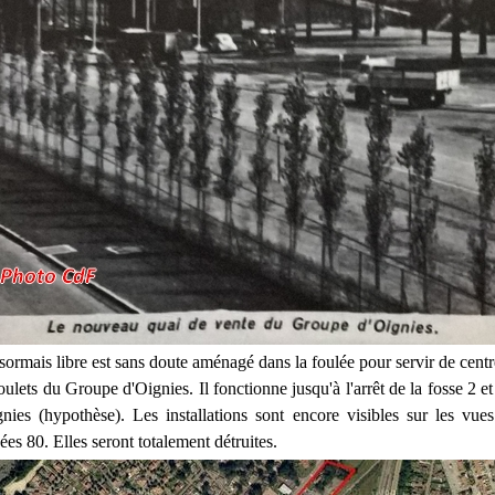
sormais libre est sans doute aménagé dans la foulée pour servir de centr
ulets du Groupe d'Oignies. Il fonctionne jusqu'à l'arrêt de la fosse 2 e
ies (hypothèse). Les installations sont encore visibles sur les vue
es 80. Elles seront totalement détruites.