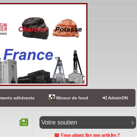
ents adhérents
Mineur de fond
AdminON
Votre soutien
📖 Vous aimez lire nos articles ?