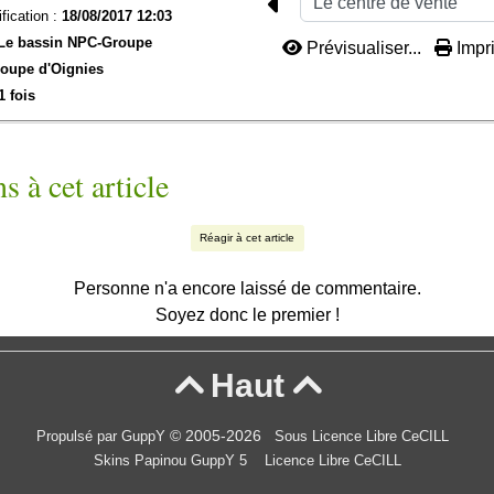
fication :
18/08/2017 12:03
Le bassin NPC-
Groupe
Prévisualiser...
Impri
oupe d'Oignies
1 fois
s à cet article
Réagir à cet article
Personne n'a encore laissé de commentaire.
Soyez donc le premier !
Haut


© 2005-2026
Propulsé par GuppY
Sous Licence Libre CeCILL
Skins Papinou GuppY 5
Licence Libre CeCILL