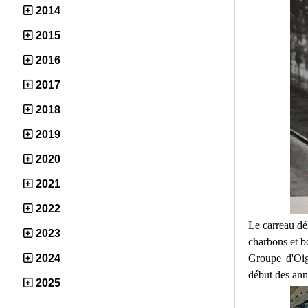
2014
2015
2016
2017
2018
2019
2020
2021
2022
Le carreau dé
2023
charbons et bo
Groupe d'Oign
2024
début des anné
2025