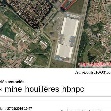
Jean-Louis HUOT po
clés associés
mine
houillères
hbnpc
s
ion :
27/09/2016 10:47