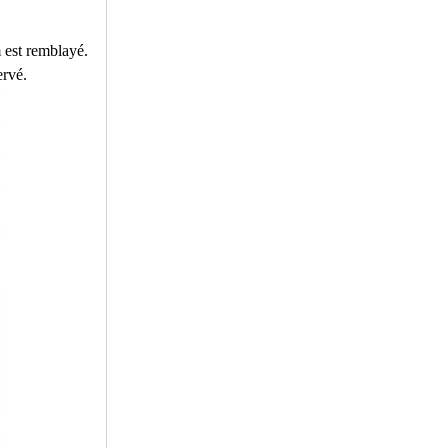
m est remblayé.
ervé.