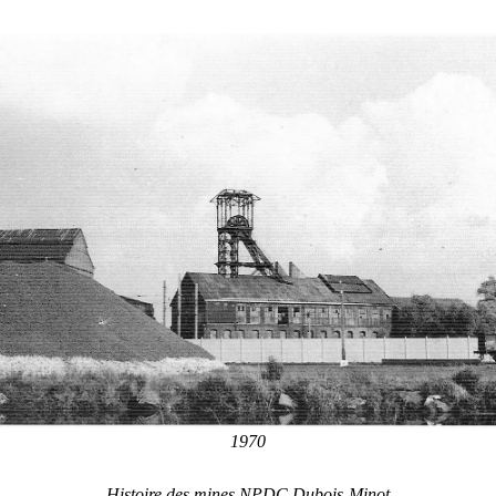
1970
Histoire des mines NPDC Dubois-Minot