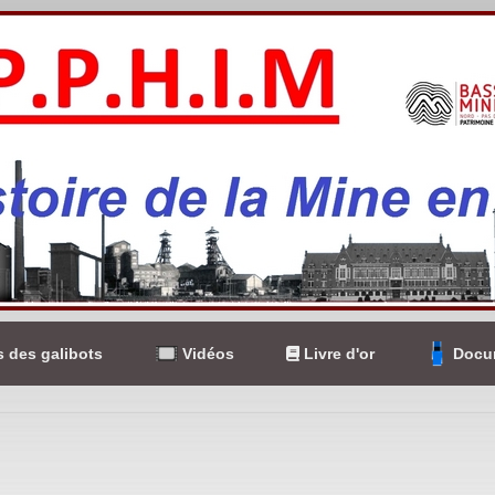
 des galibots
Vidéos
Livre d'or
Docum