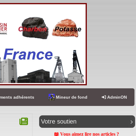
ents adhérents
Mineur de fond
AdminON
Votre soutien
📖 Vous aimez lire nos articles ?