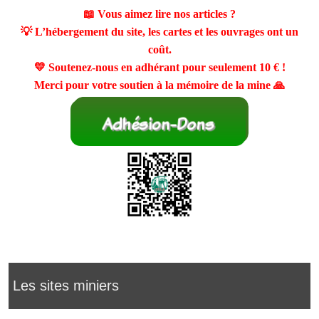
📖 Vous aimez lire nos articles ?
💡 L’hébergement du site, les cartes et les ouvrages ont un
coût.
💛 Soutenez-nous en adhérant pour seulement
10 €
!
Merci pour votre soutien à la mémoire de la mine 🙏
Les sites miniers