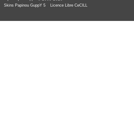
Skins Papinou GuppY 5
Licence Libre CeCILL