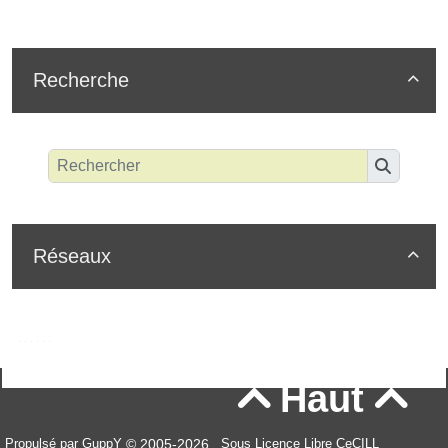
Recherche

Réseaux

Haut


© 2005-2026
Propulsé par GuppY
Sous Licence Libre CeCILL