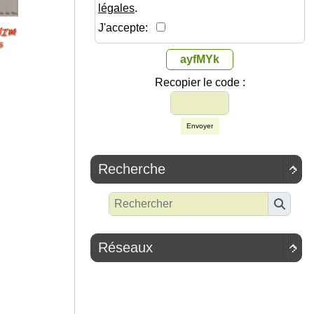
légales
.
J'accepte:
ayfMYk
Recopier le code :
Envoyer
Recherche

Réseaux
