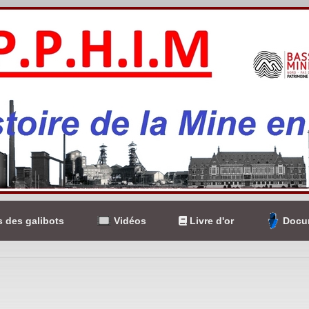
 des galibots
Vidéos
Livre d'or
Docum