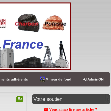
ents adhérents
Mineur de fond
AdminON
Votre soutien
📖 Vous aimez lire nos articles ?