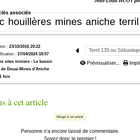
Jean-Louis HUOT po
clés associés
c
houillères
mines
aniche
terril
ion :
23/10/2016 20:22
fication :
27/04/2024 18:57
es sites miniers -
Le bassin
Prévisualiser...
Impri
 de Douai-
Mines d'Aniche
1 fois
s à cet article
Réagir à cet article
Personne n'a encore laissé de commentaire.
Soyez donc le premier !