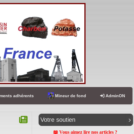
ents adhérents
Mineur de fond
AdminON
Votre soutien
📖 Vous aimez lire nos articles ?