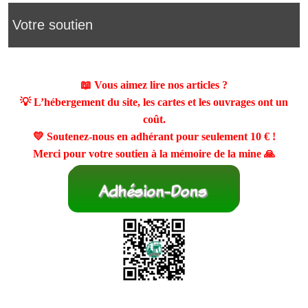
Votre soutien
📖 Vous aimez lire nos articles ?
💡 L’hébergement du site, les cartes et les ouvrages ont un
coût.
💛 Soutenez-nous en adhérant pour seulement
10 €
!
Merci pour votre soutien à la mémoire de la mine 🙏